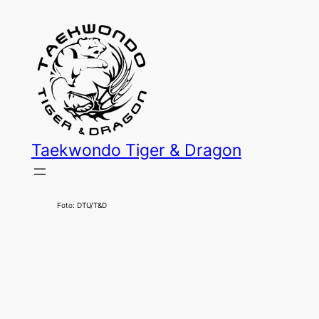
Zum
Inhalt
springen
Taekwondo Tiger & Dragon
Foto: DTU/T&D